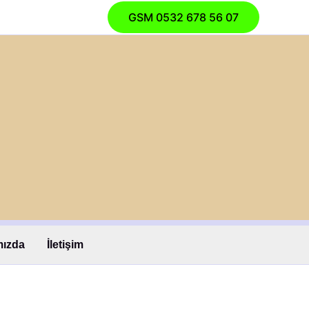
GSM 0532 678 56 07
mızda
İletişim