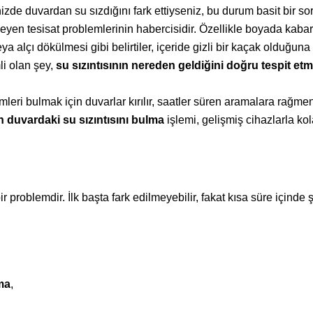
izde duvardan su sızdığını fark ettiyseniz, bu durum basit bir so
lmeyen tesisat problemlerinin habercisidir. Özellikle boyada kab
 alçı dökülmesi gibi belirtiler, içeride gizli bir kaçak olduğuna 
i olan şey,
su sızıntısının nereden geldiğini doğru tespit etme
mleri bulmak için duvarlar kırılır, saatler süren aramalara rağm
 duvardaki su sızıntısını bulma
işlemi, gelişmiş cihazlarla kol
roblemdir. İlk başta fark edilmeyebilir, fakat kısa süre içinde şu 
ma
,