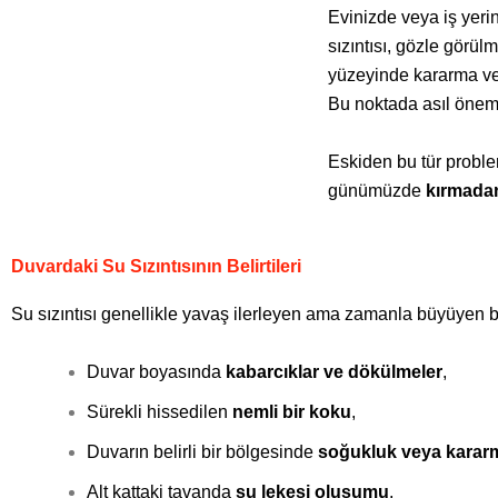
Evinizde veya iş yerin
sızıntısı, gözle görü
yüzeyinde kararma veya
Bu noktada asıl öneml
Eskiden bu tür proble
günümüzde
kırmadan
Duvardaki Su Sızıntısının Belirtileri
Su sızıntısı genellikle yavaş ilerleyen ama zamanla büyüyen bir p
Duvar boyasında
kabarcıklar ve dökülmeler
,
Sürekli hissedilen
nemli bir koku
,
Duvarın belirli bir bölgesinde
soğukluk veya karar
Alt kattaki tavanda
su lekesi oluşumu
,