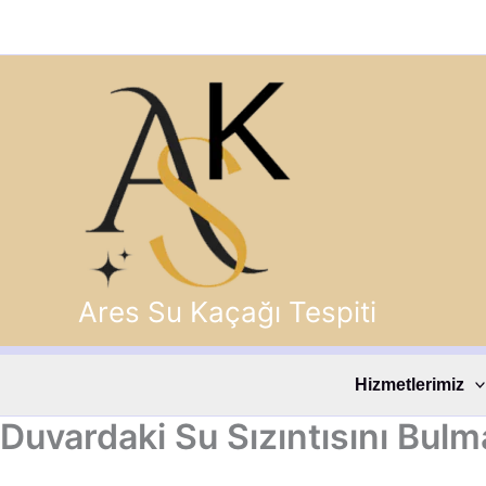
İçeriğe
atla
Ares Su Kaçağı Tespiti
Hizmetlerimiz
Duvardaki Su Sızıntısını Bulm