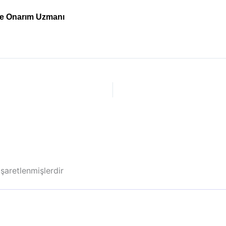
 ve Onarım Uzmanı
işaretlenmişlerdir