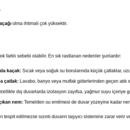
.
kaçağı
olma ihtimali çok yüksektir.
ok farklı sebebi olabilir. En sık rastlanan nedenler şunlardır:
nda kaçak:
Sıcak veya soğuk su borularında küçük çatlaklar, uzun
a çatlak:
Lavabo, banyo veya mutfak giderlerinden geçen atık su
ellikle dış duvarlarda izolasyon zayıfsa, yağmur suyu içeriye ge
çıkan nem:
Temelden su emilmesi de duvar yüzeyine kadar nemi
 tespit edilmezse sızıntı duvarın taşıyıcı sistemine zarar verir v