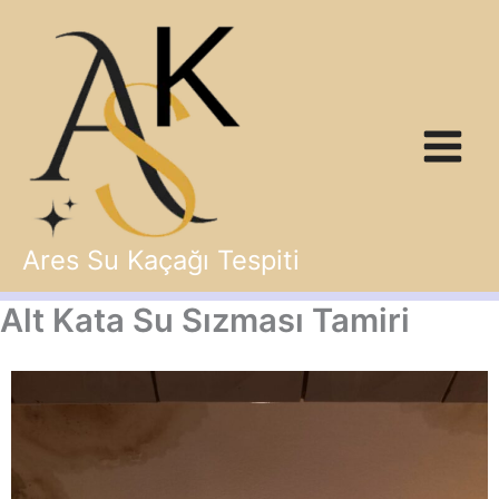
İçeriğe
atla
Ares Su Kaçağı Tespiti
Alt Kata Su Sızması Tamiri