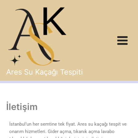
İçeriğe
atla
Ares Su Kaçağı Tespiti
İletişim
İstanbul’un her semtine tek fiyat. Ares su kaçağı tespit ve
onarım hizmetleri. Gider açma, tıkanık açma lavabo