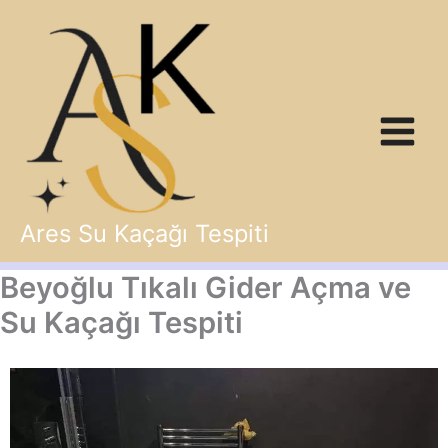
İçeriğe
atla
Ares Su Kaçağı Tespiti
Beyoğlu Tıkalı Gider Açma ve
Su Kaçağı Tespiti