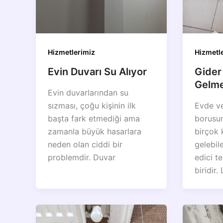
Hizmetlerimiz
Hizmetl
Evin Duvarı Su Alıyor
Gider
Gelme
Evin duvarlarından su
sızması, çoğu kişinin ilk
Evde ve
başta fark etmediği ama
borusun
zamanla büyük hasarlara
birçok 
neden olan ciddi bir
gelebil
problemdir. Duvar
edici t
biridir