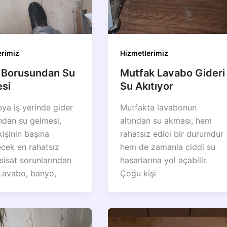
erimiz
Hizmetlerimiz
 Borusundan Su
Mutfak Lavabo Gideri
si
Su Akıtıyor
ya iş yerinde gider
Mutfakta lavabonun
dan su gelmesi,
altından su akması, hem
kişinin başına
rahatsız edici bir durumdur
ecek en rahatsız
hem de zamanla ciddi su
esisat sorunlarından
hasarlarına yol açabilir.
. Lavabo, banyo,
Çoğu kişi