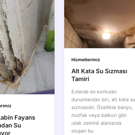
Hizmetlerimiz
Alt Kata Su Sızması
Tamiri
Evlerde en korkulan
durumlardan biri, alt kata s
erimiz
sızmasıdır. Özellikle banyo,
mutfak veya balkon gibi
abin Fayans
ıslak zeminli alanlarda
ndan Su
oluşan bu
ıyor