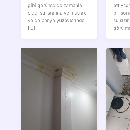
gibi görünse de zamanla
ettiyse
ciddi su israfına ve mutfak
bir sor
ya da banyo yüzeylerinde
su sızın
[…]
görülm