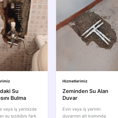
erimiz
Hizmetlerimiz
daki Su
Zeminden Su Alan
ısını Bulma
Duvar
e veya iş yerinizde
Evin veya iş yerinin
n su sızdığını fark
duvarının alt kısmında