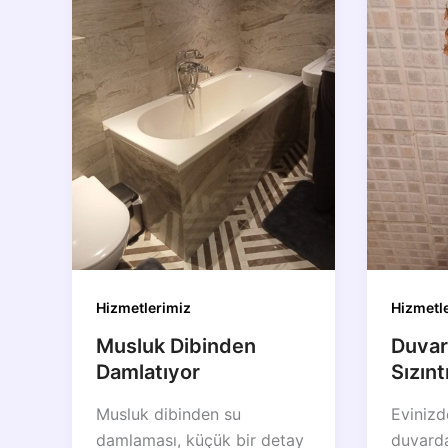
Hizmetlerimiz
Hizmetl
Musluk Dibinden
Duvar
Damlatıyor
Sızınt
Musluk dibinden su
Evinizd
damlaması, küçük bir detay
duvarda