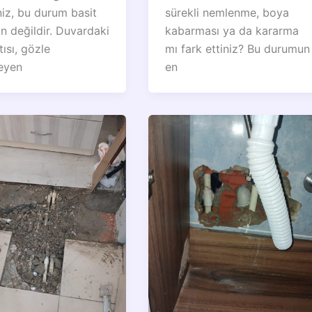
niz, bu durum basit
sürekli nemlenme, boya
un değildir. Duvardaki
kabarması ya da kararma
tısı, gözle
mı fark ettiniz? Bu durumun
eyen
en