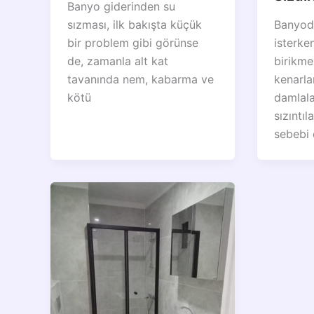
Banyo giderinden su
sızması, ilk bakışta küçük
Banyod
bir problem gibi görünse
isterke
de, zamanla alt kat
birikme
tavanında nem, kabarma ve
kenarla
kötü
damlala
sızıntı
sebebi 