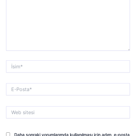
İsim*
E-
Posta*
Web
sitesi
Daha sonraki yorumlarımda kullanılması için adım, e-posta