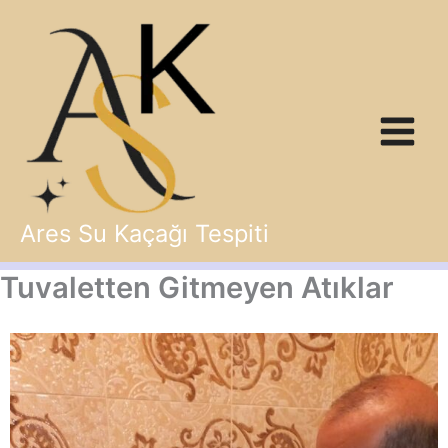
İçeriğe
atla
Ares Su Kaçağı Tespiti
Tuvaletten Gitmeyen Atıklar